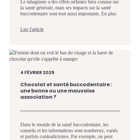
Le tabagisme a des effets néfastes bien connus sur
la santé générale, mais ses impacts sur la santé
buccodentaire sont tout aussi importants. En plus
de nuire aux dents et aux gencives, fumer
augmente le risque de pathologies graves comme
Lire l'article
le cancer buccal. L’équipe du Centre Dentaire
Jacques-Cartier à Saint-Jean-sur-Richelieu vous
sensibilise ici aux conséquences […]
4 FÉVRIER 2025
Chocolat et santé buccodentaire :
une bonne ou une mauvaise
association ?
Dans le monde de la santé buccodentaire, les
conseils et les informations sont nombreux, variés
et parfois contradictoires. Par exemple, on peut