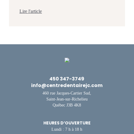
lire que le chocolat est une friandise mauvaise
pour les dents quelque part et entendre ailleurs que
Lire l'article
c’est un allié de la santé buccodentaire. Mais
qu’en est-il vraiment ? L’équipe du Centre
Dentaire Jacques-Cartier […]
450 347-3749
info@centredentairejc.com
460 rue Jacques-Cartier Sud,
Saint-Jean-sur-Richelieu
Québec J3B 4K8
HEURES D’OUVERTURE
Lundi : 7 h à 18 h