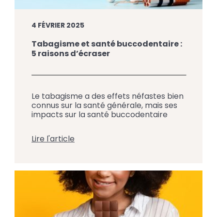
4 FÉVRIER 2025
Tabagisme et santé buccodentaire :
5 raisons d’écraser
Le tabagisme a des effets néfastes bien
connus sur la santé générale, mais ses
impacts sur la santé buccodentaire
sont tout aussi importants. En plus de
nuire aux dents et aux gencives, fumer
Lire l'article
augmente le risque de pathologies
graves comme le cancer buccal.
L’équipe du Centre Dentaire Jacques-
Cartier à Saint-Jean-sur-Richelieu vous
sensibilise ici aux conséquences […]