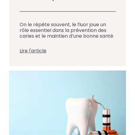
On le répète souvent, le fluor joue un
rôle essentiel dans la prévention des
caries et le maintien d’une bonne santé
buccodentaire. Pourtant, plusieurs
questions subsistent : d’où vient le fluor ?
Lire l'article
Comment agit-il sur les dents ? Est-il
sécuritaire pour tous, y compris les
enfants ? L’équipe du Centre Dentaire
Jacques-Cartier à Saint-Jean-sur-
Richelieu répond ici aux questions les […]