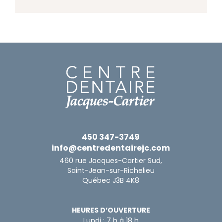
quelque part et entendre ailleurs que
c’est un allié de la santé buccodentaire.
Mais qu’en est-il vraiment ? L’équipe du
Centre Dentaire Jacques-Cartier […]
450 347-3749
info@centredentairejc.com
460 rue Jacques-Cartier Sud,
Saint-Jean-sur-Richelieu
Québec J3B 4K8
HEURES D’OUVERTURE
Lundi : 7 h à 18 h