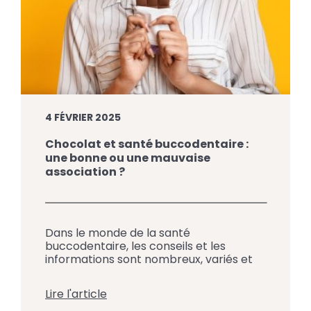
4 FÉVRIER 2025
Chocolat et santé buccodentaire :
une bonne ou une mauvaise
association ?
Dans le monde de la santé
buccodentaire, les conseils et les
informations sont nombreux, variés et
parfois contradictoires. Par exemple, on
peut lire que le chocolat est une
Lire l'article
friandise mauvaise pour les dents