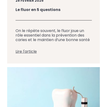
28 FÉVRIER 2025
Le fluor en 5 questions
On le répète souvent, le fluor joue un
rôle essentiel dans la prévention des
caries et le maintien d’une bonne santé
buccodentaire. Pourtant, plusieurs
questions subsistent : d’où vient le fluor ?
Lire l'article
Comment agit-il sur les dents ? Est-il
sécuritaire pour tous, y compris les
enfants ? L’équipe du Centre Dentaire
Jacques-Cartier à Saint-Jean-sur-
Richelieu répond ici aux questions les […]