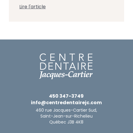
peut lire que le chocolat est une
Lire l'article
friandise mauvaise pour les dents
quelque part et entendre ailleurs que
c’est un allié de la santé buccodentaire.
Mais qu’en est-il vraiment ? L’équipe du
Centre Dentaire Jacques-Cartier […]
450 347-3749
info@centredentairejc.com
460 rue Jacques-Cartier Sud,
Saint-Jean-sur-Richelieu
Québec J3B 4K8