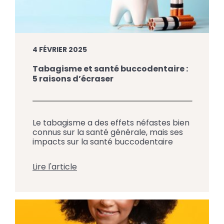
4 FÉVRIER 2025
Tabagisme et santé buccodentaire :
5 raisons d’écraser
Le tabagisme a des effets néfastes bien
connus sur la santé générale, mais ses
impacts sur la santé buccodentaire
sont tout aussi importants. En plus de
nuire aux dents et aux gencives, fumer
Lire l'article
augmente le risque de pathologies
graves comme le cancer buccal.
L’équipe du Centre Dentaire Jacques-
Cartier à Saint-Jean-sur-Richelieu vous
sensibilise ici aux conséquences […]