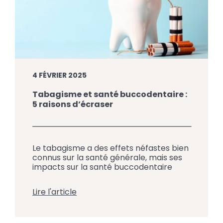
4 FÉVRIER 2025
Tabagisme et santé buccodentaire :
5 raisons d’écraser
Le tabagisme a des effets néfastes bien
connus sur la santé générale, mais ses
impacts sur la santé buccodentaire
sont tout aussi importants. En plus de
nuire aux dents et aux gencives, fumer
Lire l'article
augmente le risque de pathologies
graves comme le cancer buccal.
L’équipe du Centre Dentaire Jacques-