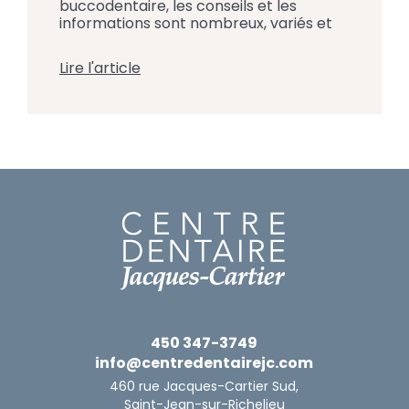
buccodentaire, les conseils et les
informations sont nombreux, variés et
parfois contradictoires. Par exemple, on
peut lire que le chocolat est une
Lire l'article
friandise mauvaise pour les dents
quelque part et entendre ailleurs que
c’est un allié de la santé buccodentaire.
Mais qu’en est-il vraiment ? L’équipe du
Centre Dentaire Jacques-Cartier […]
450 347-3749
info@centredentairejc.com
460 rue Jacques-Cartier Sud,
Saint-Jean-sur-Richelieu