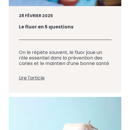
28 FÉVRIER 2025
Le fluor en 5 questions
On le répète souvent, le fluor joue un
rôle essentiel dans la prévention des
caries et le maintien d’une bonne santé
buccodentaire. Pourtant, plusieurs
questions subsistent : d’où vient le fluor ?
Lire l'article
Comment agit-il sur les dents ? Est-il
sécuritaire pour tous, y compris les
enfants ? L’équipe du Centre Dentaire
Jacques-Cartier à Saint-Jean-sur-
Richelieu répond ici aux questions les […]